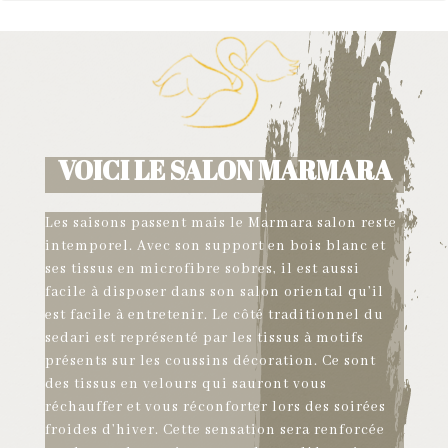
VOICI LE SALON MARMARA
Les saisons passent mais le Marmara salon reste
intemporel. Avec son support en bois blanc et
ses tissus en microfibre sobres, il est aussi
facile à disposer dans son salon oriental qu’il
est facile à entretenir. Le côté traditionnel du
sedari est représenté par les tissus à motifs
présents sur les coussins décoration. Ce sont
des tissus en velours qui sauront vous
réchauffer et vous réconforter lors des soirées
froides d’hiver. Cette sensation sera renforcée