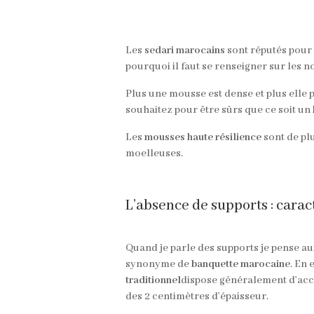
Les
sedari marocains
sont réputés pour ê
pourquoi il faut se renseigner sur les n
Plus une mousse est dense et plus elle
souhaitez pour être sûrs que ce soit un
Les
mousses haute résilience
sont de plu
moelleuses.
L’absence de supports : caract
Quand je parle des supports je pense aux
synonyme de
banquette marocaine
. En 
traditionnel
dispose généralement d’accou
des 2 centimètres d’épaisseur.