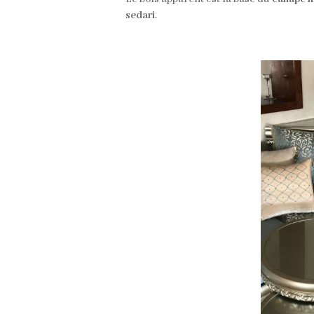
sedari
.