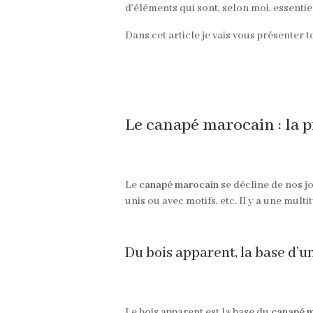
d’éléments qui sont, selon moi, essentie
Dans cet article je vais vous présenter t
Le canapé marocain : la 
Le
canapé marocain
se décline de nos jo
unis ou avec motifs, etc. Il y a une mult
Du bois apparent, la base d’
Le bois apparent est la base du
canapé m