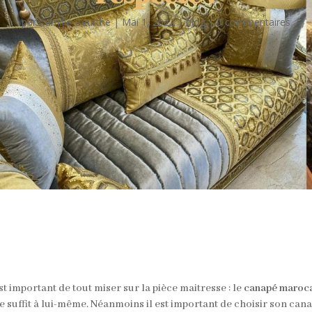
par
Camille Beurthe
|
Mai 1, 2022
|
blog
|
0 commentaires
est important de tout miser sur la pièce maitresse : le
canapé maroca
e suffit à lui-même. Néanmoins il est important de choisir son cana