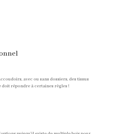
ionnel
accoudoirs, avec ou sans dossiers, des tissus
 doit répondre à certaines règles !
ptions puisqu’il existe de multiple bois pour