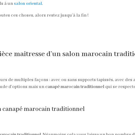
ls à un
salon oriental
.
outes ces choses, alors restez jusqu’à la fin !
pièce maitresse d’un salon marocain tradit
urs de multiples façons : avec ou sans supports tapissés, avec des 
itude d’options mais un
canapé marocain traditionnel
qui se respecte
un canapé marocain traditionnel
arocain traditionnel
. Néanmoins cela vous laisse un bon nombre d’o