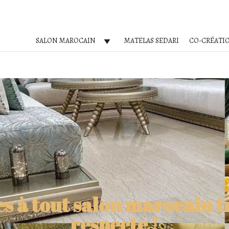
SALON MAROCAIN
MATELAS SEDARI
CO-CRÉATI
s à tout salon marocain t
respecte !