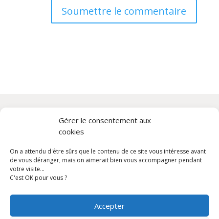
Soumettre le commentaire
Gérer le consentement aux
Aide
cookies
Politique de confidentialité et mentions légales
On a attendu d'être sûrs que le contenu de ce site vous intéresse avant
Conditions générales de vente
de vous déranger, mais on aimerait bien vous accompagner pendant
votre visite...
C'est OK pour vous ?
Services
Livraison gratuite partout en France à partir de 2 000 €
Accepter
d'achat