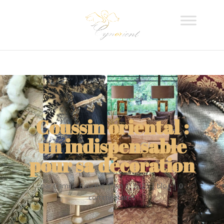
Coussin oriental :
un indispensable
pour sa décoration
par
Camille Beurthe
|
Jan 1, 2023
|
blog
|
0
commentaires