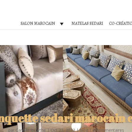
SALON MAROCAIN
MATELAS SEDARI
CO-CRÉATI
nquette sedari marocain e
par
Camille Beurthe
|
Oct 23, 2022
|
blog
|
0 commentaires